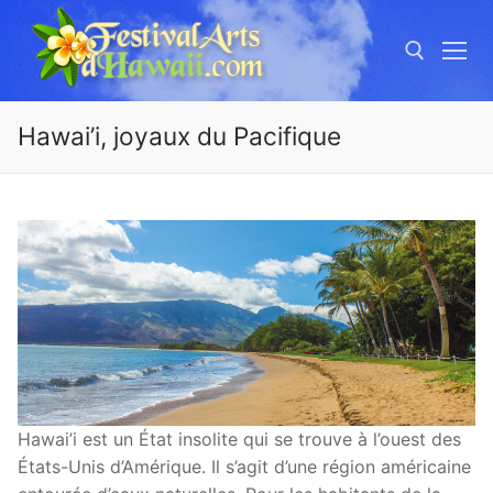
Aller
au
contenu
Hawai’i, joyaux du Pacifique
Rechercher :
Hawai’i est un État insolite qui se trouve à l’ouest des
États-Unis d’Amérique. Il s’agit d’une région américaine